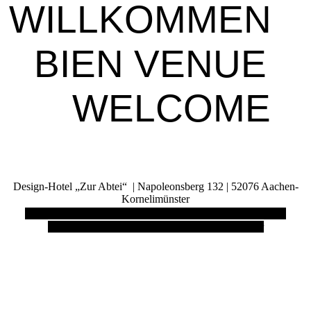
WILLKOMMEN
BIEN VENUE
WELCOME
Design-Hotel „Zur Abtei“ | Napoleonsberg 132 | 52076 Aachen-
Kornelimünster
Telefon: 02408 925 500 | E-Mail: Hotel@Zur-Abtei.de |
www.Zur-Abtei.de | Inhaberin: Marion Ostlender